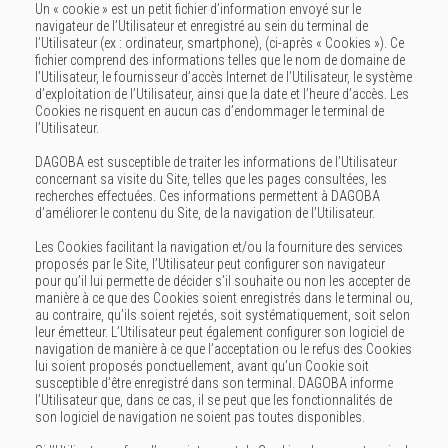
Un « cookie » est un petit fichier d’information envoyé sur le
navigateur de l’Utilisateur et enregistré au sein du terminal de
l’Utilisateur (ex : ordinateur, smartphone), (ci-après « Cookies »). Ce
fichier comprend des informations telles que le nom de domaine de
l’Utilisateur, le fournisseur d’accès Internet de l’Utilisateur, le système
d’exploitation de l’Utilisateur, ainsi que la date et l’heure d’accès. Les
Cookies ne risquent en aucun cas d’endommager le terminal de
l’Utilisateur.
DAGOBA est susceptible de traiter les informations de l’Utilisateur
concernant sa visite du Site, telles que les pages consultées, les
recherches effectuées. Ces informations permettent à DAGOBA
d’améliorer le contenu du Site, de la navigation de l’Utilisateur.
Les Cookies facilitant la navigation et/ou la fourniture des services
proposés par le Site, l’Utilisateur peut configurer son navigateur
pour qu’il lui permette de décider s’il souhaite ou non les accepter de
manière à ce que des Cookies soient enregistrés dans le terminal ou,
au contraire, qu’ils soient rejetés, soit systématiquement, soit selon
leur émetteur. L’Utilisateur peut également configurer son logiciel de
navigation de manière à ce que l’acceptation ou le refus des Cookies
lui soient proposés ponctuellement, avant qu’un Cookie soit
susceptible d’être enregistré dans son terminal. DAGOBA informe
l’Utilisateur que, dans ce cas, il se peut que les fonctionnalités de
son logiciel de navigation ne soient pas toutes disponibles.