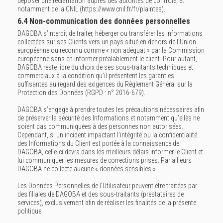
déposer une réclamation auprès des autorités de contrôle, et
notamment de la CNIL (https://www.cnil.fr/fr/plaintes).
6.4 Non-communication des données personnelles
DAGOBA s’interdit de traiter, héberger ou transférer les Informations
collectées sur ses Clients vers un pays situé en dehors de l’Union
européenne ou reconnu comme « non adéquat » par la Commission
européenne sans en informer préalablement le client. Pour autant,
DAGOBA reste libre du choix de ses sous-traitants techniques et
commerciaux à la condition qu’il présentent les garanties
suffisantes au regard des exigences du Règlement Général sur la
Protection des Données (RGPD : n° 2016-679).
DAGOBA s’engage à prendre toutes les précautions nécessaires afin
de préserver la sécurité des Informations et notamment qu’elles ne
soient pas communiquées à des personnes non autorisées.
Cependant, si un incident impactant l’intégrité ou la confidentialité
des Informations du Client est portée à la connaissance de
DAGOBA, celle-ci devra dans les meilleurs délais informer le Client et
lui communiquer les mesures de corrections prises. Par ailleurs
DAGOBA ne collecte aucune « données sensibles ».
Les Données Personnelles de l’Utilisateur peuvent être traitées par
des filiales de DAGOBA et des sous-traitants (prestataires de
services), exclusivement afin de réaliser les finalités de la présente
politique.