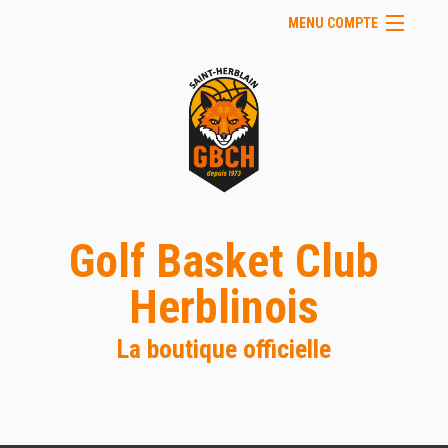
MENU COMPTE
Accueil
Site Web du club
Facebook
Se connecter
Panier (
vide
)
Golf Basket Club
Herblinois
La boutique officielle