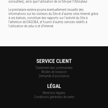
consultées), ainsi que l’utilisation de ce Site par l’Utilisateur.
Le prestataire externe pourra éventuellement recueillir des
informations sur les visiteurs du Site et d’autres sites Internet grâce
à ces balises, constituer des rapports sur l’activité du Site à
l’attention de DAGOBA, et fournir d’autres services relatifs à
l’utilisation de celui-ci et d’Internet.
SERVICE CLIENT
Traitement des commandes
Modes de livraison
Demande d'assistance
LÉGAL
Mentions légales
Conditions générales de vente