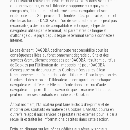
Si l’Utilisateur refuse l’enregistrement de Cookies dans son terminal
ou son navigateur, ou si l’Utilisateur supprime ceux qui y sont
enregistrés, l’Utilisateur est informé que sa navigation et son
expérience sur le Site peuvent être limitées. Cela pourrait également
être le cas lorsque DAGOBA ou l’un de ses prestataires ne peut pas
reconnaître, à des fins de compatibilité technique, le type de
navigateur utilisé par le terminal, les paramètres de langue et
d’affichage ou le pays depuis lequel le terminal semble connecté à
Internet.
Le cas échéant, DAGOBA décline toute responsabilité pour les
conséquences liées au fonctionnement dégradé du Site et des
services éventuellement proposés par DAGOBA, résultant du refus
de Cookies par l’Utilisateur de l’impossibilité pour DAGOBA
d’enregistrer ou de consulter les Cookies nécessaires à leur
fonctionnement du fait du choix de l’Utilisateur. Pour la gestion des
Cookies et des choix de l’Utilisateur, la configuration de chaque
navigateur est différente. Elle est décrite dans le menu d’aide du
navigateur, qui permettra de savoir de quelle manière l’Utilisateur
peut modifier ses souhaits en matière de Cookies.
À tout moment, l’Utilisateur peut faire le choix d’exprimer et de
modifier ses souhaits en matière de Cookies. DAGOBA pourra en
outre faire appel aux services de prestataires externes pour l’aider à
recueillir et traiter les informations décrites dans cette section.
Enfin, en cliquant sur les icônes dédiées aux réseaux sociaux