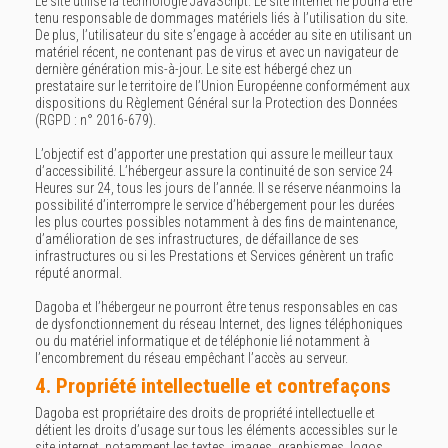
Le site utilise la technologie JavaScript. Le site Internet ne pourra être
tenu responsable de dommages matériels liés à l’utilisation du site.
De plus, l’utilisateur du site s’engage à accéder au site en utilisant un
matériel récent, ne contenant pas de virus et avec un navigateur de
dernière génération mis-à-jour. Le site est hébergé chez un
prestataire sur le territoire de l’Union Européenne conformément aux
dispositions du Règlement Général sur la Protection des Données
(RGPD : n° 2016-679).
L’objectif est d’apporter une prestation qui assure le meilleur taux
d’accessibilité. L’hébergeur assure la continuité de son service 24
Heures sur 24, tous les jours de l’année. Il se réserve néanmoins la
possibilité d’interrompre le service d’hébergement pour les durées
les plus courtes possibles notamment à des fins de maintenance,
d’amélioration de ses infrastructures, de défaillance de ses
infrastructures ou si les Prestations et Services génèrent un trafic
réputé anormal.
Dagoba et l’hébergeur ne pourront être tenus responsables en cas
de dysfonctionnement du réseau Internet, des lignes téléphoniques
ou du matériel informatique et de téléphonie lié notamment à
l’encombrement du réseau empêchant l’accès au serveur.
4. Propriété intellectuelle et contrefaçons
Dagoba est propriétaire des droits de propriété intellectuelle et
détient les droits d’usage sur tous les éléments accessibles sur le
site internet, notamment les textes, images, graphismes, logos,