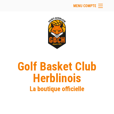
MENU COMPTE
Accueil
Site Web du club
Facebook
Se connecter
Panier (
vide
)
Golf Basket Club
Herblinois
La boutique officielle